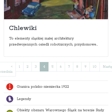
Chlewiki
To elementy śląskiej małej architektury
przedwojennych osiedli robotniczych, przydomowe...
<
1
2
3
4
5
6
7
8
9
10
Nast
rzednia
Granica polsko-niemiecka 1922
Legendy
Obiekty obszaru Warownego Śląsk na terenie Rudy