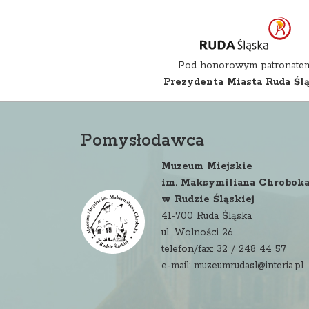
Pod honorowym patronate
Prezydenta Miasta Ruda Śl
Pomysłodawca
Muzeum Miejskie
im. Maksymiliana Chrobok
w Rudzie Śląskiej
41-700 Ruda Śląska
ul. Wolności 26
telefon/fax: 32 / 248 44 57
e-mail: muzeumrudasl@interia.pl