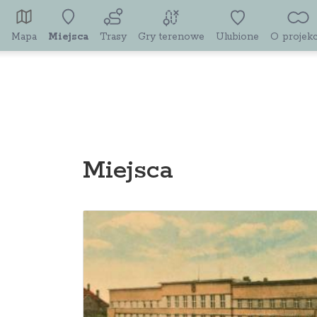
Mapa
Miejsca
Trasy
Gry terenowe
Ulubione
O projekc
Miejsca