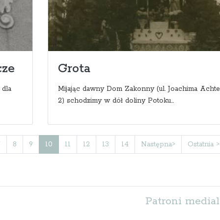
cze
Grota
 dla
Mijając dawny Dom Zakonny (ul. Joachima Achtel
2) schodzimy w dół doliny Potoku...
7
8
9
10
11
12
13
14
Następna>
Ostatnia >
Patroni medial