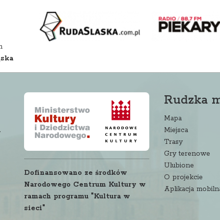
m
ąska
Rudzka 
Mapa
a
Miejsca
Trasy
Gry terenowe
Ulubione
Dofinansowano ze środków
O projekcie
Narodowego Centrum Kultury w
Aplikacja mobiln
ramach programu "Kultura w
sieci"