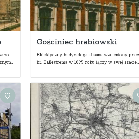
o
Gościniec hrabiowski
wano
Eklektyczny budynek gasthausu wzniesiony prze
nym...
hr. Ballestrema w 1895 roku łączy w swej szacie...