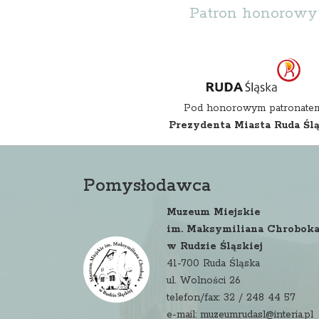
Patron honorowy
Pod honorowym patronate
Prezydenta Miasta Ruda Śl
Pomysłodawca
Muzeum Miejskie
im. Maksymiliana Chrobok
w Rudzie Śląskiej
41-700 Ruda Śląska
ul. Wolności 26
telefon/fax: 32 / 248 44 57
e-mail: muzeumrudasl@interia.pl