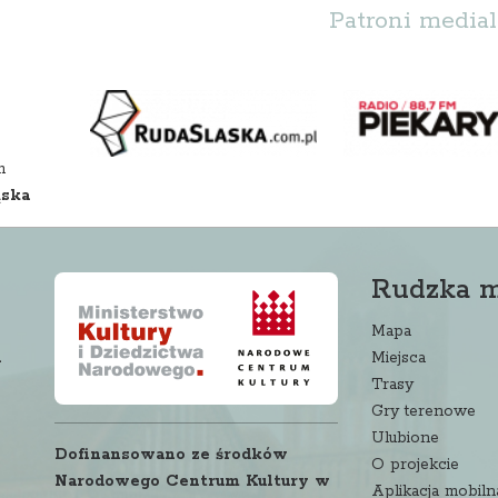
Patroni medial
m
ąska
Rudzka 
Mapa
a
Miejsca
Trasy
Gry terenowe
Ulubione
Dofinansowano ze środków
O projekcie
Narodowego Centrum Kultury w
Aplikacja mobiln