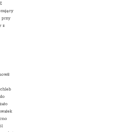
Z
onujący
 przy
y z
nowił
 chleb
 do
żało
awałek
ocno
ól