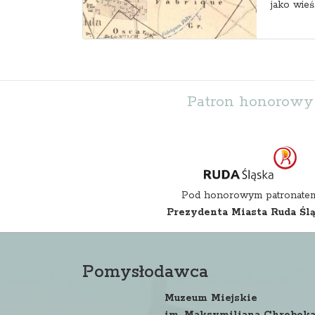
jako wieś..
Patron honorowy
Pod honorowym patronate
Prezydenta Miasta Ruda Śl
Pomysłodawca
Muzeum Miejskie