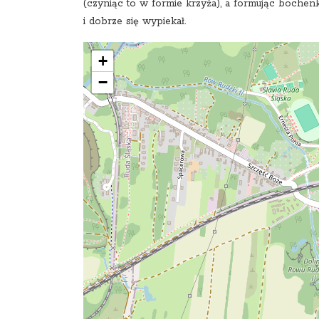
(czyniąc to w formie krzyża), a formując bochenk
i dobrze się wypiekał.
+
−