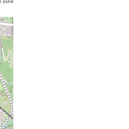
e pękał