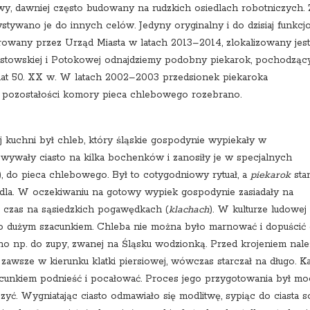
wy, dawniej często budowany na rudzkich osiedlach robotniczych. 
stywano je do innych celów. Jedyny oryginalny i do dzisiaj funkcj
rowany przez Urząd Miasta w latach 2013–2014, zlokalizowany jest
iastowskiej i Potokowej odnajdziemy podobny piekarok, pochodząc
 lat 50. XX w. W latach 2002–2003 przedsionek piekaroka
 pozostałości komory pieca chlebowego rozebrano.
 kuchni był chleb, który śląskie gospodynie wypiekały w
owywały ciasto na kilka bochenków i zanosiły je w specjalnych
), do pieca chlebowego. Był to cotygodniowy rytuał, a
piekarok
sta
la. W oczekiwaniu na gotowy wypiek gospodynie zasiadały na
e czas na sąsiedzkich pogawędkach (
klachach
). W kulturze ludowej
go dużym szacunkiem. Chleba nie można było marnować i dopuścić
no np. do zupy, zwanej na Śląsku wodzionką. Przed krojeniem nale
 zawsze w kierunku klatki piersiowej, wówczas starczał na długo. K
szacunkiem podnieść i pocałować. Proces jego przygotowania był m
zyć. Wygniatając ciasto odmawiało się modlitwę, sypiąc do ciasta s