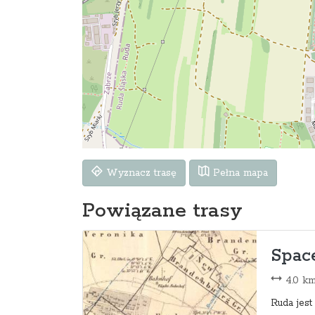
Wyznacz trasę
Pełna mapa
Powiązane trasy
Space
4.0 k
Ruda jest