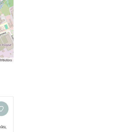
tributors
oku,