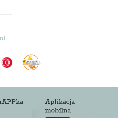
ni
mAPPka
Aplikacja
mobilna