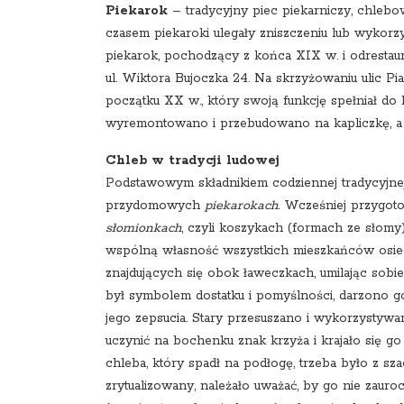
Piekarok
– tradycyjny piec piekarniczy, chlebo
czasem piekaroki ulegały zniszczeniu lub wykorzy
piekarok, pochodzący z końca XIX w. i odrestau
ul. Wiktora Bujoczka 24. Na skrzyżowaniu ulic P
początku XX w., który swoją funkcję spełniał do
wyremontowano i przebudowano na kapliczkę, a
Chleb w tradycji ludowej
Podstawowym składnikiem codziennej tradycyjnej
przydomowych
piekarokach
. Wcześniej przygot
słomionkach
, czyli koszykach (formach ze słomy
wspólną własność wszystkich mieszkańców osied
znajdujących się obok ławeczkach, umilając sobi
był symbolem dostatku i pomyślności, darzono 
jego zepsucia. Stary przesuszano i wykorzystywa
uczynić na bochenku znak krzyża i krajało się go
chleba, który spadł na podłogę, trzeba było z 
zrytualizowany, należało uważać, by go nie zauroc