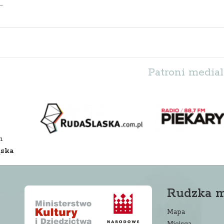
.
Patroni medial
m
ąska
Rudzka 
Mapa