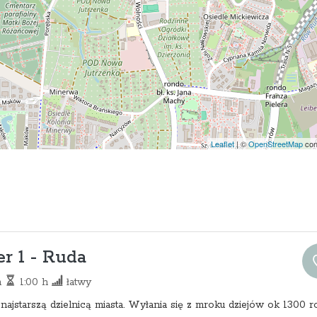
Leaflet
|
©
OpenStreetMap
con
r 1 - Ruda
m
1:00 h
łatwy
 najstarszą dzielnicą miasta. Wyłania się z mroku dziejów ok 1300 r