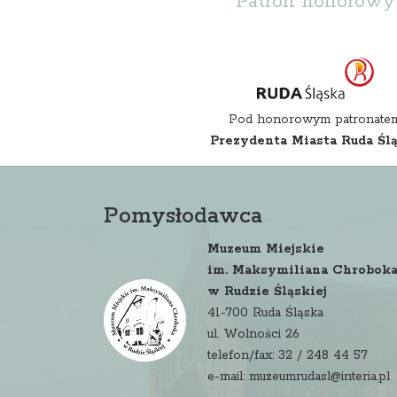
Patron honorowy
Pod honorowym patronate
Prezydenta Miasta Ruda Śl
Pomysłodawca
Muzeum Miejskie
im. Maksymiliana Chrobok
w Rudzie Śląskiej
41-700 Ruda Śląska
ul. Wolności 26
telefon/fax: 32 / 248 44 57
e-mail: muzeumrudasl@interia.pl