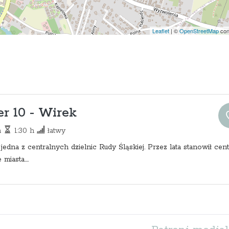
Leaflet
|
©
OpenStreetMap
con
r 10 - Wirek
m
1:30 h
łatwy
jedna z centralnych dzielnic Rudy Śląskiej. Przez lata stanowił cen
iasta....