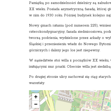
Pamiątką po samodzielności dzielnicy są zabudo
XX wieku. Posiada asymetryczną fasadę, której gł
w nim do 1930 roku. Później budynek kolejno zajmo
Nowy gmach ratusza (pod numerem 225), wzniesi
czterokondygnacyjny, fasada siedmioosiowa, podz
tworzą podcienia, wydzielone przez arkady o wy
Śląskiej i przeniesieniu władz do Nowego Bytomi
górniczych i dalszy jego los jest niepewny.
W sąsiedztwie stoi willa z początków XX wieku,
imitującymi mur pruski. Obecnie willa jest siedzib
Po drugiej stronie ulicy zachował się ciąg staryc
warsztaty.
+
−