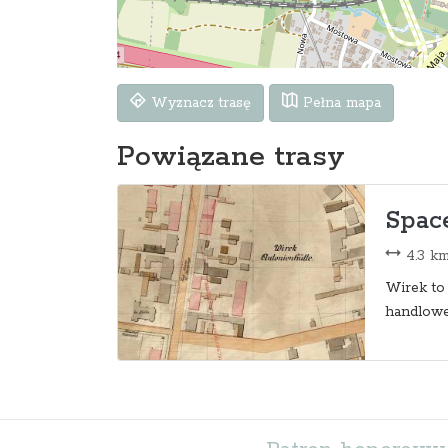
Wyznacz trasę
Pełna mapa
Powiązane trasy
Space
4.3 k
Wirek to 
handlowe m