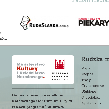
Patroni medial
m
ąska
Rudzka 
Mapa
a
Miejsca
Trasy
Gry terenowe
Ulubione
Dofinansowano ze środków
O projekcie
Narodowego Centrum Kultury w
Aplikacja mobiln
ramach programu "Kultura w