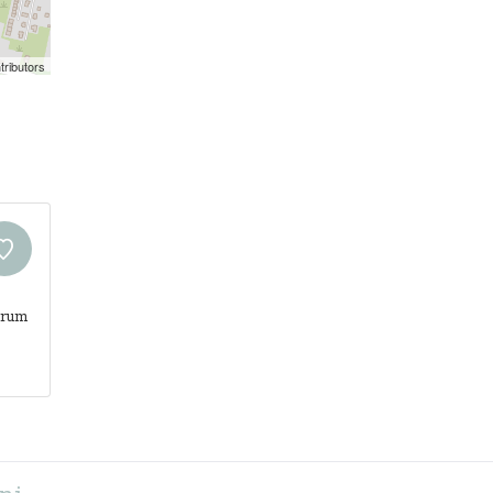
tributors
trum