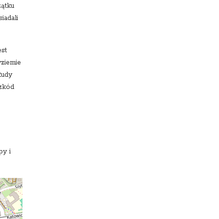
zątku
iadali
st
yziemie
Rudy
szkód
py i