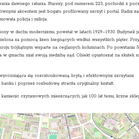
wania dawnego ratusza. Starszy, pod numerem 223, pochodzi z poc
ównymi akcentem jest bogato profilowany szczyt i portal. Radni zas
wała policja i milicja.
ony w duchu modernizmu, powstał w latach 1929–1930. Budynek je
ielona za pomocą lizen biegnących wzdłuż wszystkich pięter. Prz
kroju trójkątnym wsparte na ceglanych kolumnach. Po powstaniu 
a w gmachu miał swoją siedzibę sąd. Obiekt opustoszał na skutek 
 wyróżniająca się rozczłonkowaną bryłą i efektownymi szczytami
ą banku i poprzez rozbudowę straciła oryginalny kształt.
h kamienic czynszowych mieszczących, jak 100 lat temu, liczne skle