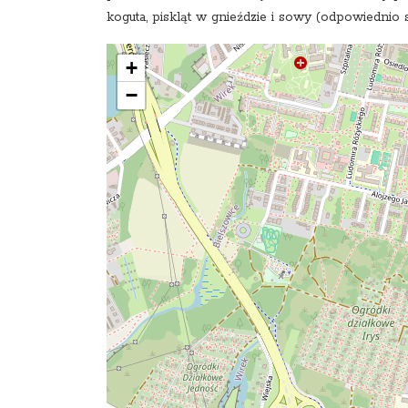
koguta, piskląt w gnieździe i sowy (odpowiednio s
+
−