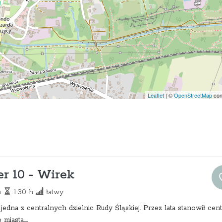
Leaflet
|
©
OpenStreetMap
con
r 10 - Wirek
m
1:30 h
łatwy
jedna z centralnych dzielnic Rudy Śląskiej. Przez lata stanowił cen
iasta....