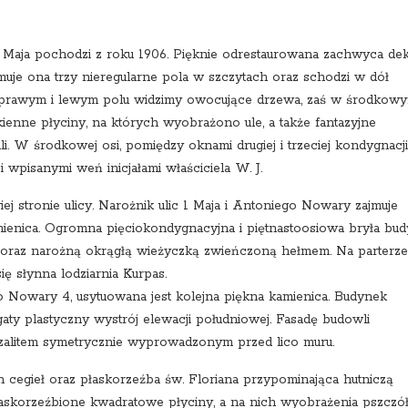
 Maja pochodzi z roku 1906. Pięknie odrestaurowana zachwyca de
uje ona trzy nieregularne pola w szczytach oraz schodzi w dół
. W prawym i lewym polu widzimy owocujące drzewa, zaś w środkow
enne płyciny, na których wyobrażono ule, a także fantazyjne
li. W środkowej osi, pomiędzy oknami drugiej i trzeciej kondygnacji
 wpisanymi weń inicjałami właściciela W. J.
iej stronie ulicy. Narożnik ulic 1 Maja i Antoniego Nowary zajmuje
enica. Ogromna pięciokondygnacyjna i piętnastoosiowa bryła bu
ami oraz narożną okrągłą wieżyczką zwieńczoną hełmem. Na parterze
ę słynna lodziarnia Kurpas.
o Nowary 4, usytuowana jest kolejna piękna kamienica. Budynek
ty plastyczny wystrój elewacji południowej. Fasadę budowli
yzalitem symetrycznie wyprowadzonym przed lico muru.
cegieł oraz płaskorzeźba św. Floriana przypominająca hutniczą
łaskorzeźbione kwadratowe płyciny, a na nich wyobrażenia pszczół