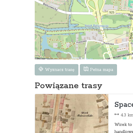
Wyznacz trasę
Pełna mapa
Powiązane trasy
Space
4.3 k
Wirek to 
handlowe m