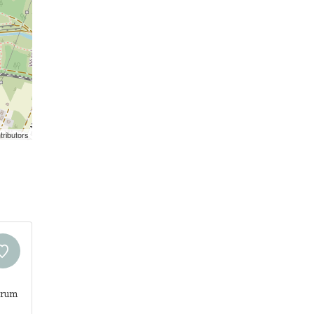
tributors
trum