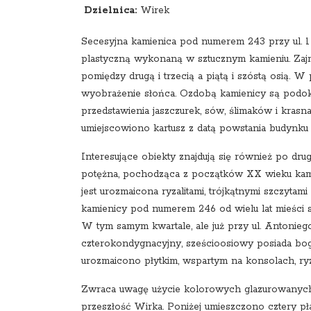
Dzielnica:
Wirek
Secesyjna kamienica pod numerem 243 przy ul. 1
plastyczną wykonaną w sztucznym kamieniu. Zajm
pomiędzy drugą i trzecią a piątą i szóstą osią
wyobrażenie słońca. Ozdobą kamienicy są podoki
przedstawienia jaszczurek, sów, ślimaków i krasna
umiejscowiono kartusz z datą powstania budynku i
Interesujące obiekty znajdują się również po drug
potężna, pochodząca z początków XX wieku kami
jest urozmaicona ryzalitami, trójkątnymi szczyt
kamienicy pod numerem 246 od wielu lat mieści si
W tym samym kwartale, ale już przy ul. Antonieg
czterokondygnacyjny, sześcioosiowy posiada boga
urozmaicono płytkim, wspartym na konsolach, r
Zwraca uwagę użycie kolorowych glazurowanych 
przeszłość Wirka. Poniżej umieszczono cztery p