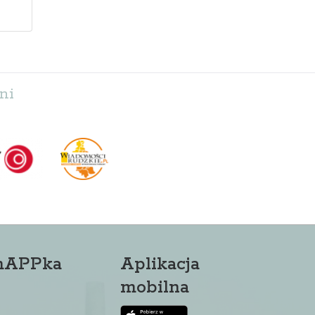
ni
mAPPka
Aplikacja
mobilna