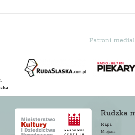
Patroni medial
m
ąska
Rudzka 
Mapa
a
Miejsca