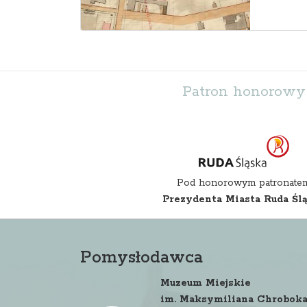
Patron honorowy
Pod honorowym patronate
Prezydenta Miasta Ruda Śl
Pomysłodawca
Muzeum Miejskie
im. Maksymiliana Chrobok