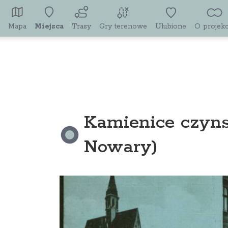
Mapa
Miejsca
Trasy
Gry terenowe
Ulubione
O projekc
Kamienice czyns
Nowary)