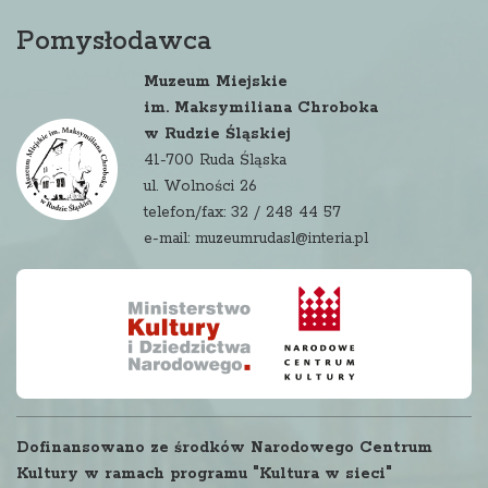
Pomysłodawca
Muzeum Miejskie
im. Maksymiliana Chroboka
w Rudzie Śląskiej
41-700 Ruda Śląska
ul. Wolności 26
telefon/fax: 32 / 248 44 57
e-mail: muzeumrudasl@interia.pl
Dofinansowano ze środków Narodowego Centrum
Kultury w ramach programu "Kultura w sieci"