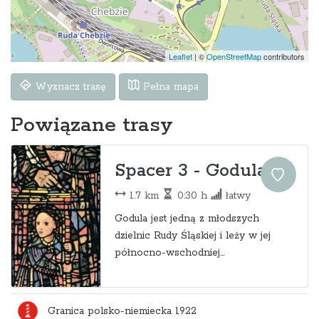
Leaflet
|
©
OpenStreetMap
contributors
Wyznacz trasę
Pełna mapa
Powiązane trasy
Spacer 3 - Godula
1.7 km
0:30 h
łatwy
Godula jest jedną z młodszych
dzielnic Rudy Śląskiej i leży w jej
północno-wschodniej...
Granica polsko-niemiecka 1922