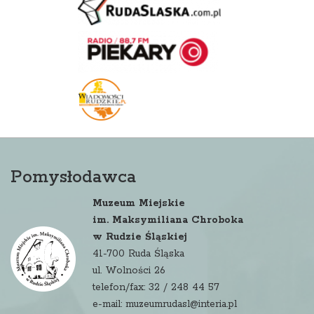
Pomysłodawca
Muzeum Miejskie
im. Maksymiliana Chroboka
w Rudzie Śląskiej
41-700 Ruda Śląska
ul. Wolności 26
telefon/fax: 32 / 248 44 57
e-mail: muzeumrudasl@interia.pl