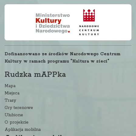
Dofinansowano ze środków Narodowego Centrum
Kultury w ramach programu "Kultura w sieci"
Rudzka mAPPka
Mapa
Miejsca
Trasy
Gry terenowe
Ulubione
O projekcie
Aplikacja mobilna