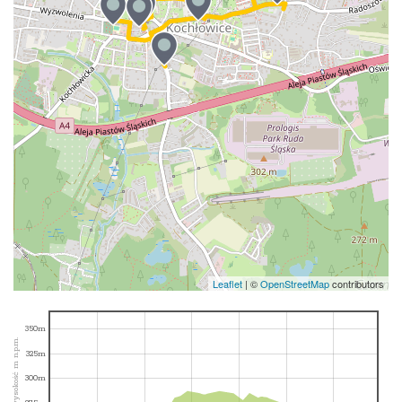
Leaflet
|
©
OpenStreetMap
contributors
350m
wysokość m n.p.m.
325m
300m