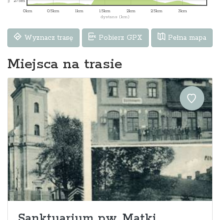
275m
0km
0.5km
1km
1.5km
2km
2.5km
3km
dystans (km)
Wyznacz trasę
Pobierz GPX
Pełna mapa
Miejsca na trasie
Sanktuarium pw. Matki