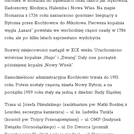
ośrodek w stosunku do sąsiednich osad, takich jak: Bykowina,
Radoszowy, Kłodnica, Halemba i Nowa Wieś. Na mapie
Homanna z 1736 roku zaznaczono gościniec biegnący z
Bytomia przez Kochłowice do Mikołowa. Pierwsza kopalnia
węgla „Łazarz” powstała we wschodniej części osady w 1786
roku, ale po kilku latach zaprzestano wydobycia.
Rozwój miejscowości nastąpił w XIX wieku. Uruchomiono
wówczas kopalnie „Hugo” i „Zwang”. Dały one początek
późniejszej kopalni „Nowy Wirek”.
Samodzielność administracyjna Kochłowic trwała do 1951
roku. Potem zostały częścią miasta Nowy Bytom, a na
początku 1959 roku stały się jedną z dzielnic Rudy Śląskiej.
Trasa: ul. Józefa Piłsudskiego (sanktuarium pw. Matki Boskiej z
Lourdes, secesyjna kamienica) – ul. ks. Ludwika Tunkla
(kościół pw. Trójcy Przenajświętszej) – ul. OMP (budynek
Związku Górnośląskiego) – ul. Do Dworca (pomnik